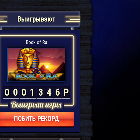
Выигрывают
Book of Ra
0
0
0
1
3
4
6
Р
ПОБИТЬ РЕКОРД