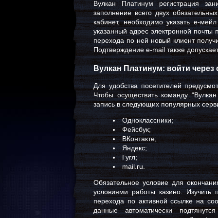
Вулкан Платинум регистрация зани
заполнение всего двух обязательных
кабинет, необходимо указать е-мей
указанный адрес электронной почты 
перехода по ней новый клиент получ
Подтверждение e-mail также допускае
Вулкан Платинум: войти через
Для удобства посетителей предусмот
Чтобы осуществить команду “Вулкан
запись в следующих популярных серв
Одноклассники;
Фейсбук;
ВКонтакте;
Яндекс;
Гугл;
mail.ru.
Обязательное условие для окончания
условиями работы казино. Изучить 
перехода по активной ссылке на соо
данные автоматически подтянутс