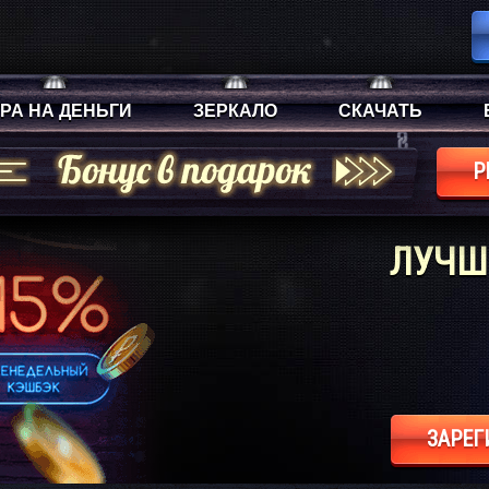
РА НА ДЕНЬГИ
ЗЕРКАЛО
СКАЧАТЬ
Р
ЛУЧШ
ЗАРЕГ